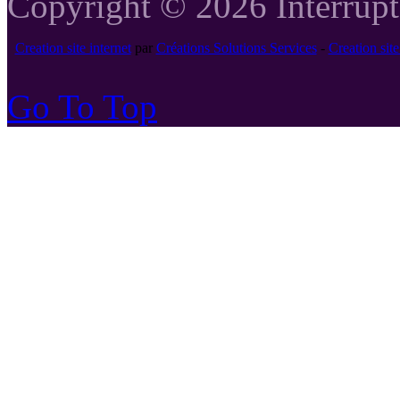
Copyright © 2026 Interrupte
Creation site internet
par
Créations Solutions Services
-
Creation si
Go To Top