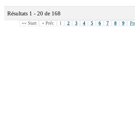
Résultats 1 - 20 de 168
«« Start
« Préc
1
2
3
4
5
6
7
8
9
Pr