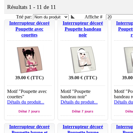
Résultats 1 - 11 de 11
Trié par:
Affiche #
Interrupteur décoré
Interrupteur décoré
Interru
Poupette avec
Poupette bandeau
Poupet
couettes
noir
r
39.00 € (TTC)
39.00 € (TTC)
39.00
Motif "Poupette avec
Motif "Poupette
Motif "Po
couettes"
bandeau noir"
bandeau 
Détails du produit...
Détails du produit...
Détails du
Interrupteur décoré
Interrupteur décoré
Interru
Poupette brune et
Poupette brune
Poup