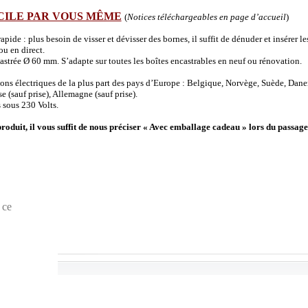
CILE PAR VOUS MÊME
(
Notices téléchargeables en page d’accueil
)
de : plus besoin de visser et dévisser des bornes, il suffit de dénuder et insérer les 
u en direct.
strée Ø 60 mm. S’adapte sur toutes les boîtes encastrables en neuf ou rénovation.
ions électriques de la plus part des pays d’Europe : Belgique, Norvège, Suède, Dane
(sauf prise), Allemagne (sauf prise).
 sous 230 Volts.
produit, il vous suffit de nous préciser « Avec emballage cadeau » lors du passage
 ce