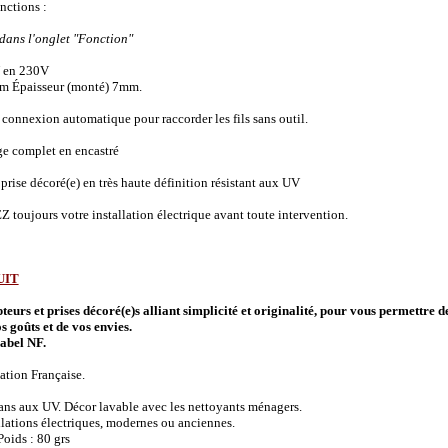
onctions :
 dans l'onglet "Fonction"
 en 230V
m Épaisseur (monté) 7mm.
connexion automatique pour raccorder les fils sans outil.
ge complet en encastré
prise décoré(e) en très haute définition résistant aux UV
 toujours votre installation électrique avant toute intervention.
UIT
urs et prises décoré(e)s alliant simplicité et originalité, pour vous permettre d
s goûts et de vos envies.
abel NF.
ation Française.
 ans aux UV. Décor lavable avec les nettoyants ménagers.
allations électriques, modernes ou anciennes.
oids : 80 grs