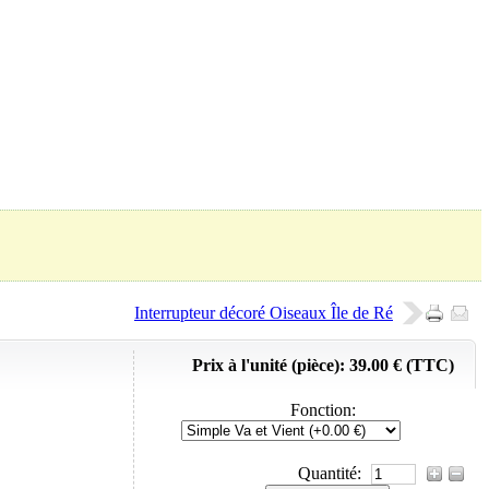
Panier (
0
Produit)
Interrupteur décoré Oiseaux Île de Ré
Prix à l'unité (pièce):
39.00 € (TTC)
Fonction
:
Quantité: