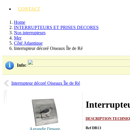
CONTACT
Home
INTERRUPTEURS ET PRISES DECORES
Nos interrupteurs
Mer
Côté Atlantique
Interrupteur décoré Oiseaux Île de Ré
Info
:
Interrupteur décoré Oiseaux Île de Ré
Interrupte
DESCRIPTION TECHNI
Ref DB13
Agrandir l'image