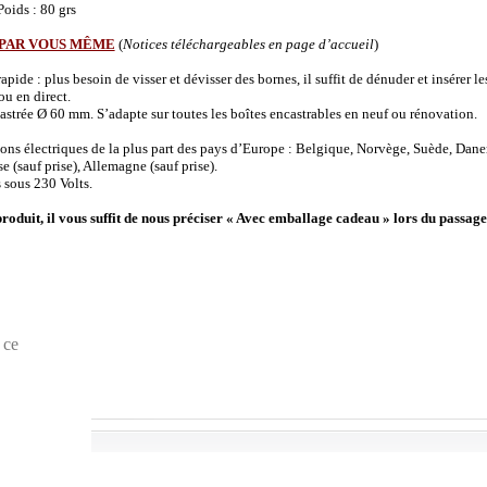
oids : 80 grs
 PAR VOUS MÊME
(
Notices téléchargeables en page d’accueil
)
de : plus besoin de visser et dévisser des bornes, il suffit de dénuder et insérer les 
u en direct.
strée Ø 60 mm. S’adapte sur toutes les boîtes encastrables en neuf ou rénovation.
ions électriques de la plus part des pays d’Europe : Belgique, Norvège, Suède, Dane
(sauf prise), Allemagne (sauf prise).
 sous 230 Volts.
produit, il vous suffit de nous préciser « Avec emballage cadeau » lors du passage
 ce