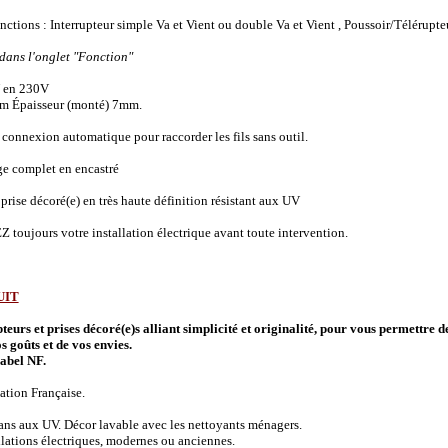
onctions :
Interrupteur simple Va et Vient ou double Va et Vient , Poussoir/Télérupte
 dans l'onglet "Fonction"
 en 230V
m Épaisseur (monté) 7mm.
connexion automatique pour raccorder les fils sans outil.
ge complet en encastré
prise décoré(e) en très haute définition résistant aux UV
 toujours votre installation électrique avant toute intervention.
UIT
urs et prises décoré(e)s alliant simplicité et originalité, pour vous permettre d
s goûts et de vos envies.
abel NF.
ation Française.
 ans aux UV. Décor lavable avec les nettoyants ménagers.
allations électriques, modernes ou anciennes.