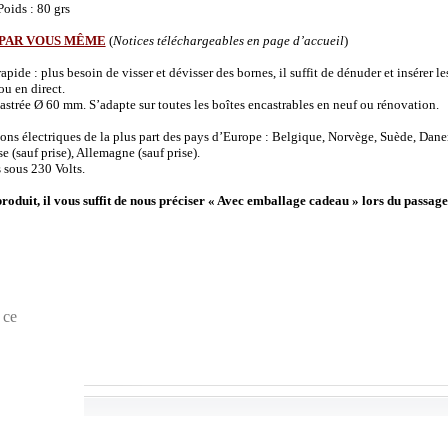
oids : 80 grs
 PAR VOUS MÊME
(
Notices téléchargeables en page d’accueil
)
de : plus besoin de visser et dévisser des bornes, il suffit de dénuder et insérer les 
u en direct.
strée Ø 60 mm. S’adapte sur toutes les boîtes encastrables en neuf ou rénovation.
ions électriques de la plus part des pays d’Europe : Belgique, Norvège, Suède, Dane
(sauf prise), Allemagne (sauf prise).
 sous 230 Volts.
produit, il vous suffit de nous préciser « Avec emballage cadeau » lors du passage
 ce