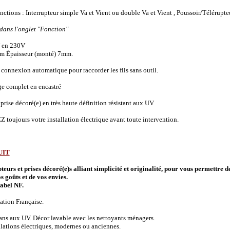
onctions :
Interrupteur simple Va et Vient ou double Va et Vient , Poussoir/Télérupte
 dans l'onglet "Fonction"
 en 230V
m Épaisseur (monté) 7mm.
connexion automatique pour raccorder les fils sans outil.
ge complet en encastré
prise décoré(e) en très haute définition résistant aux UV
 toujours votre installation électrique avant toute intervention.
UIT
urs et prises décoré(e)s alliant simplicité et originalité, pour vous permettre d
s goûts et de vos envies.
abel NF.
ation Française.
 ans aux UV. Décor lavable avec les nettoyants ménagers.
allations électriques, modernes ou anciennes.