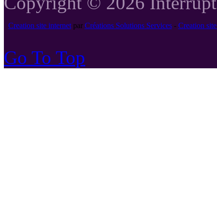
Copyright © 2026 Interrupte
Creation site internet
par
Créations Solutions Services
-
Creation si
Go To Top