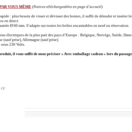
 PAR VOUS MÊME
(
Notices téléchargeables en page d’accueil
)
de : plus besoin de visser et dévisser des bornes, il suffit de dénuder et insérer les 
u en direct.
strée Ø 60 mm. S’adapte sur toutes les boîtes encastrables en neuf ou rénovation.
ions électriques de la plus part des pays d’Europe : Belgique, Norvège, Suède, Dane
(sauf prise), Allemagne (sauf prise).
 sous 230 Volts.
produit, il vous suffit de nous préciser « Avec emballage cadeau » lors du passage
 ce