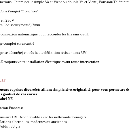
onctions :
Interrupteur simple Va et Vient ou double Va et Vient , Poussoir/Télérupte
 dans l'onglet "Fonction"
 en 230V
m Épaisseur (monté) 7mm.
connexion automatique pour raccorder les fils sans outil.
ge complet en encastré
prise décoré(e) en très haute définition résistant aux UV
 toujours votre installation électrique avant toute intervention.
UIT
urs et prises décoré(e)s alliant simplicité et originalité, pour vous permettre d
s goûts et de vos envies.
abel NF.
ation Française.
 ans aux UV. Décor lavable avec les nettoyants ménagers.
allations électriques, modernes ou anciennes.
oids : 80 grs