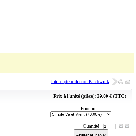
Panier (
0
Produit)
Interrupteur décoré Patchwork
Prix à l'unité (pièce):
39.00 € (TTC)
Fonction
:
Quantité:
Ajouter au panier