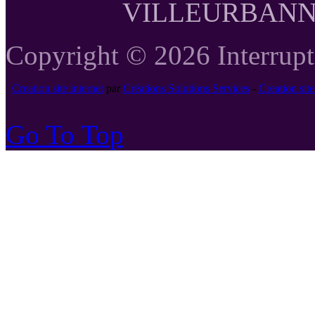
VILLEURBANNE T
Copyright © 2026 Interrupte
Creation site internet
par
Créations Solutions Services
-
Creation si
Go To Top