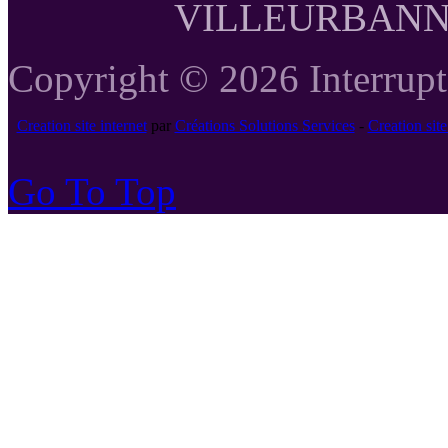
VILLEURBANNE T
Copyright © 2026 Interrupte
Creation site internet
par
Créations Solutions Services
-
Creation si
Go To Top