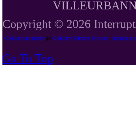
VILLEURBANNE T
Copyright © 2026 Interrupte
Creation site internet
par
Créations Solutions Services
-
Creation si
Go To Top