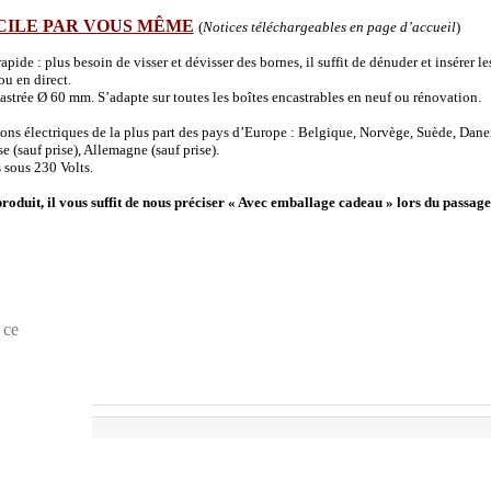
CILE PAR VOUS MÊME
(
Notices téléchargeables en page d’accueil
)
de : plus besoin de visser et dévisser des bornes, il suffit de dénuder et insérer les 
u en direct.
strée Ø 60 mm. S’adapte sur toutes les boîtes encastrables en neuf ou rénovation.
ions électriques de la plus part des pays d’Europe : Belgique, Norvège, Suède, Dane
(sauf prise), Allemagne (sauf prise).
 sous 230 Volts.
produit, il vous suffit de nous préciser « Avec emballage cadeau » lors du passage
 ce