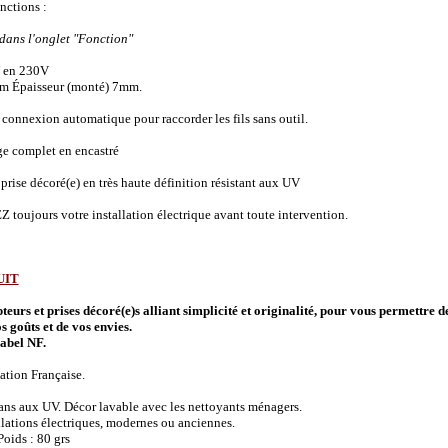
onctions :
 dans l'onglet "Fonction"
 en 230V
m Épaisseur (monté) 7mm.
connexion automatique pour raccorder les fils sans outil.
ge complet en encastré
prise décoré(e) en très haute définition résistant aux UV
 toujours votre installation électrique avant toute intervention.
UIT
urs et prises décoré(e)s alliant simplicité et originalité, pour vous permettre d
s goûts et de vos envies.
abel NF.
ation Française.
 ans aux UV. Décor lavable avec les nettoyants ménagers.
allations électriques, modernes ou anciennes.
oids : 80 grs