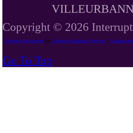
VILLEURBANNE T
Copyright © 2026 Interrupte
Creation site internet
par
Créations Solutions Services
-
Creation si
Go To Top