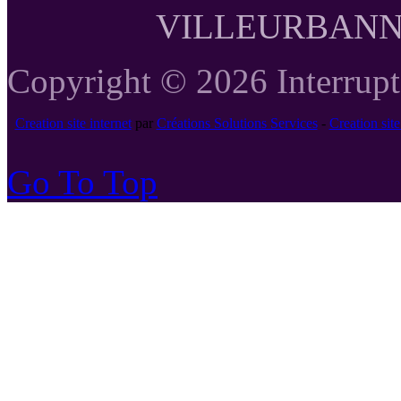
VILLEURBANNE T
Copyright © 2026 Interrupte
Creation site internet
par
Créations Solutions Services
-
Creation si
Go To Top