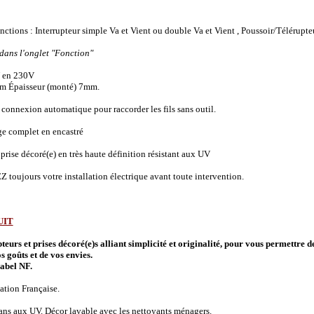
onctions :
Interrupteur simple Va et Vient ou double Va et Vient , Poussoir/Télérupte
 dans l'onglet "Fonction"
 en 230V
m Épaisseur (monté) 7mm.
connexion automatique pour raccorder les fils sans outil.
ge complet en encastré
prise décoré(e) en très haute définition résistant aux UV
 toujours votre installation électrique avant toute intervention.
UIT
urs et prises décoré(e)s alliant simplicité et originalité, pour vous permettre d
s goûts et de vos envies.
abel NF.
ation Française.
 ans aux UV. Décor lavable avec les nettoyants ménagers.