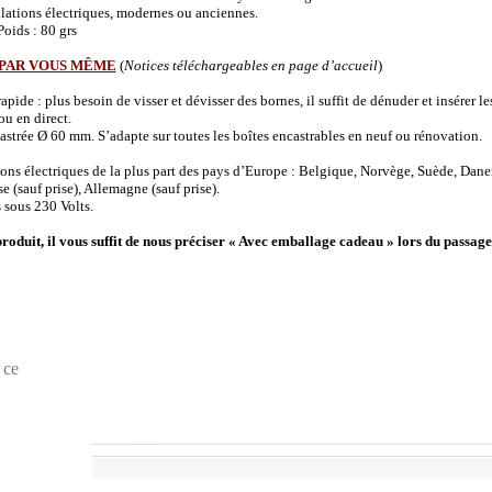
allations électriques, modernes ou anciennes.
oids : 80 grs
 PAR VOUS MÊME
(
Notices téléchargeables en page d’accueil
)
de : plus besoin de visser et dévisser des bornes, il suffit de dénuder et insérer les 
u en direct.
strée Ø 60 mm. S’adapte sur toutes les boîtes encastrables en neuf ou rénovation.
ions électriques de la plus part des pays d’Europe : Belgique, Norvège, Suède, Dane
(sauf prise), Allemagne (sauf prise).
 sous 230 Volts.
produit, il vous suffit de nous préciser « Avec emballage cadeau » lors du passage
 ce