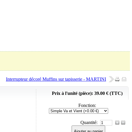
Panier (
0
Produit)
Interrupteur décoré Muffins sur tapisserie - MARTINI
Prix à l'unité (pièce):
39.00 € (TTC)
Fonction
:
Quantité:
Ajouter au panier