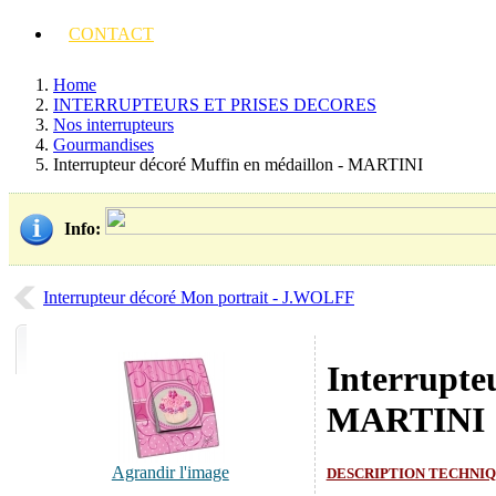
CONTACT
Home
INTERRUPTEURS ET PRISES DECORES
Nos interrupteurs
Gourmandises
Interrupteur décoré Muffin en médaillon - MARTINI
Info
:
Interrupteur décoré Mon portrait - J.WOLFF
Interrupte
MARTINI
Agrandir l'image
DESCRIPTION TECHNI