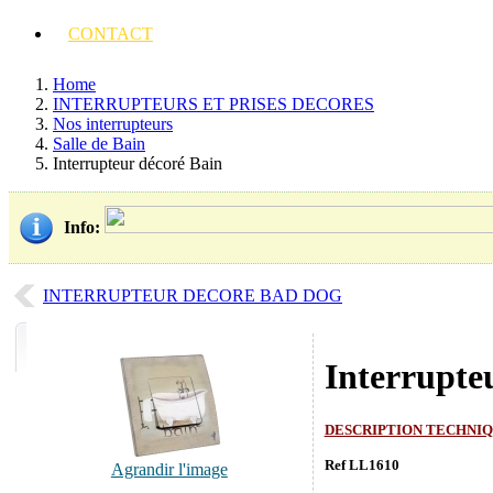
CONTACT
Home
INTERRUPTEURS ET PRISES DECORES
Nos interrupteurs
Salle de Bain
Interrupteur décoré Bain
Info
:
INTERRUPTEUR DECORE BAD DOG
Interrupte
DESCRIPTION TECHNI
Ref LL1610
Agrandir l'image