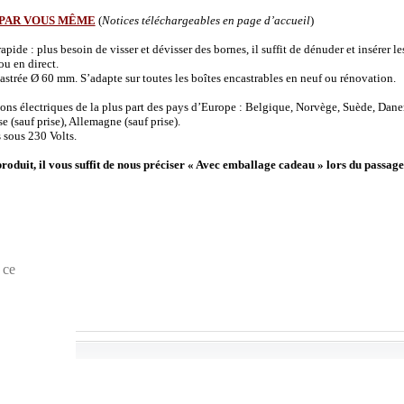
 PAR VOUS MÊME
(
Notices téléchargeables en page d’accueil
)
de : plus besoin de visser et dévisser des bornes, il suffit de dénuder et insérer les 
u en direct.
strée Ø 60 mm. S’adapte sur toutes les boîtes encastrables en neuf ou rénovation.
ions électriques de la plus part des pays d’Europe : Belgique, Norvège, Suède, Dane
(sauf prise), Allemagne (sauf prise).
 sous 230 Volts.
produit, il vous suffit de nous préciser « Avec emballage cadeau » lors du passage
 ce