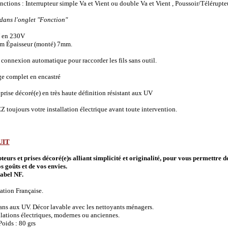
onctions :
Interrupteur simple Va et Vient ou double Va et Vient , Poussoir/Télérupte
 dans l'onglet "Fonction"
 en 230V
m Épaisseur (monté) 7mm.
connexion automatique pour raccorder les fils sans outil.
ge complet en encastré
prise décoré(e) en très haute définition résistant aux UV
 toujours votre installation électrique avant toute intervention.
UIT
urs et prises décoré(e)s alliant simplicité et originalité, pour vous permettre d
s goûts et de vos envies.
abel NF.
ation Française.
 ans aux UV. Décor lavable avec les nettoyants ménagers.
allations électriques, modernes ou anciennes.
oids : 80 grs