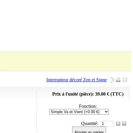
Panier (
0
Produit)
Interrupteur décoré Zen et Signe
Prix à l'unité (pièce):
39.00 € (TTC)
Fonction
:
Quantité:
Ajouter au panier