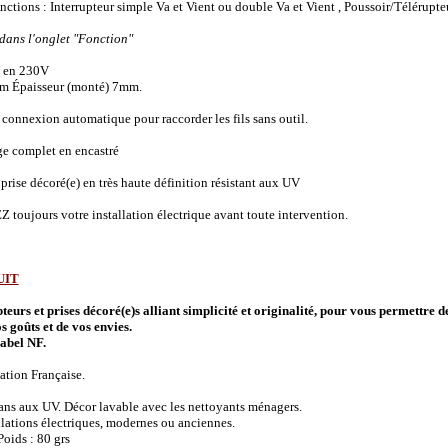
onctions :
Interrupteur simple Va et Vient ou double Va et Vient , Poussoir/Télérupte
 dans l'onglet "Fonction"
 en 230V
m Épaisseur (monté) 7mm.
connexion automatique pour raccorder les fils sans outil.
ge complet en encastré
prise décoré(e) en très haute définition résistant aux UV
 toujours votre installation électrique avant toute intervention.
UIT
urs et prises décoré(e)s alliant simplicité et originalité, pour vous permettre d
s goûts et de vos envies.
abel NF.
ation Française.
 ans aux UV. Décor lavable avec les nettoyants ménagers.
allations électriques, modernes ou anciennes.
oids : 80 grs