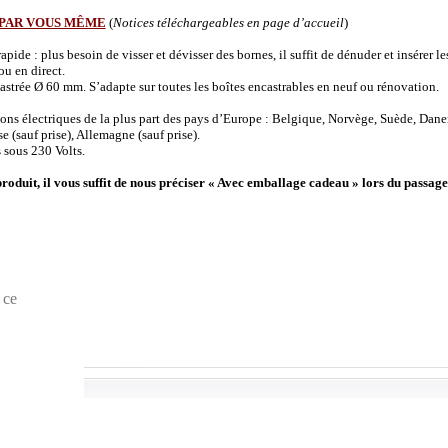
 PAR VOUS MÊME
(
Notices téléchargeables en page d’accueil
)
de : plus besoin de visser et dévisser des bornes, il suffit de dénuder et insérer les 
u en direct.
strée Ø 60 mm. S’adapte sur toutes les boîtes encastrables en neuf ou rénovation.
ions électriques de la plus part des pays d’Europe : Belgique, Norvège, Suède, Dane
(sauf prise), Allemagne (sauf prise).
 sous 230 Volts.
produit, il vous suffit de nous préciser « Avec emballage cadeau » lors du passage
 ce