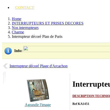
CONTACT
Home
INTERRUPTEURS ET PRISES DECORES
Nos interrupteurs
Charme
Interrupteur décoré Plan de Paris
Info
:
Interrupteur décoré Plage d'Arcachon
Interrupte
DESCRIPTION TECHNI
Ref KA1451
Agrandir l'image