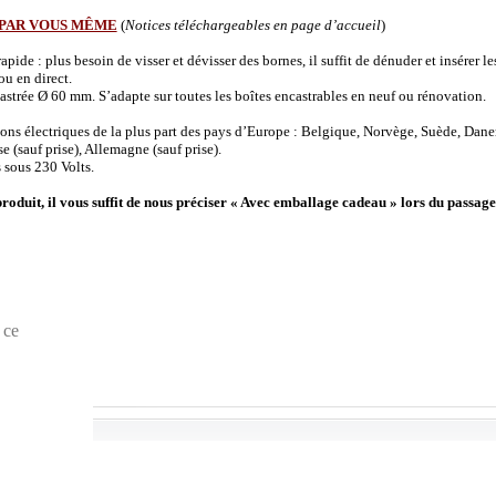
 PAR VOUS MÊME
(
Notices téléchargeables en page d’accueil
)
de : plus besoin de visser et dévisser des bornes, il suffit de dénuder et insérer les 
u en direct.
strée Ø 60 mm. S’adapte sur toutes les boîtes encastrables en neuf ou rénovation.
ions électriques de la plus part des pays d’Europe : Belgique, Norvège, Suède, Dane
(sauf prise), Allemagne (sauf prise).
 sous 230 Volts.
produit, il vous suffit de nous préciser « Avec emballage cadeau » lors du passage
 ce