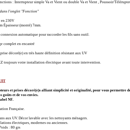
onctions :
Interrupteur simple Va et Vient ou double Va et Vient , Poussoir/Télérupte
 dans l'onglet "Fonction"
 en 230V
m Épaisseur (monté) 7mm.
connexion automatique pour raccorder les fils sans outil.
ge complet en encastré
prise décoré(e) en très haute définition résistant aux UV
 toujours votre installation électrique avant toute intervention.
UIT
urs et prises décoré(e)s alliant simplicité et originalité, pour vous permettre d
s goûts et de vos envies.
abel NF.
ation Française.
 ans aux UV. Décor lavable avec les nettoyants ménagers.
allations électriques, modernes ou anciennes.
oids : 80 grs