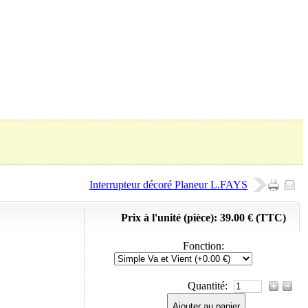
Panier (
0
Produit)
Interrupteur décoré Planeur L.FAYS
Prix à l'unité (pièce):
39.00 € (TTC)
Fonction
:
Quantité:
Ajouter au panier