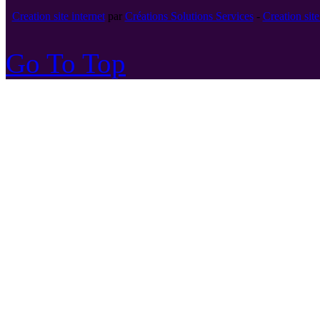
Creation site internet
par
Créations Solutions Services
-
Creation si
Go To Top