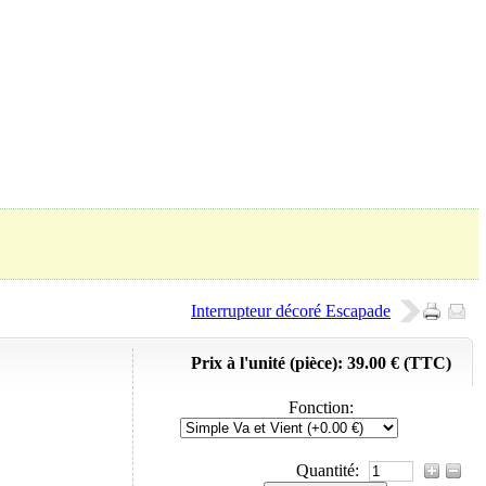
Panier (
0
Produit)
Interrupteur décoré Escapade
Prix à l'unité (pièce):
39.00 € (TTC)
Fonction
:
Quantité: