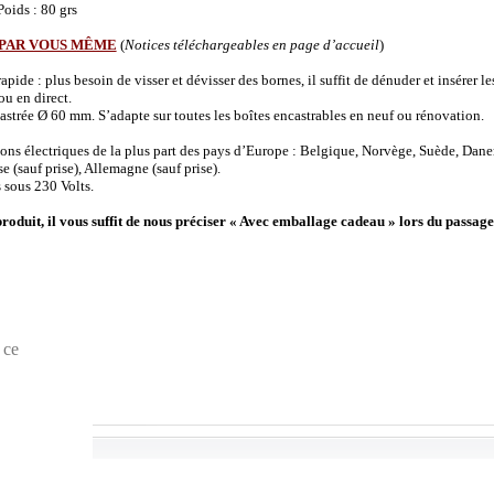
oids : 80 grs
 PAR VOUS MÊME
(
Notices téléchargeables en page d’accueil
)
de : plus besoin de visser et dévisser des bornes, il suffit de dénuder et insérer les 
u en direct.
strée Ø 60 mm. S’adapte sur toutes les boîtes encastrables en neuf ou rénovation.
ions électriques de la plus part des pays d’Europe : Belgique, Norvège, Suède, Dane
(sauf prise), Allemagne (sauf prise).
 sous 230 Volts.
produit, il vous suffit de nous préciser « Avec emballage cadeau » lors du passage
 ce