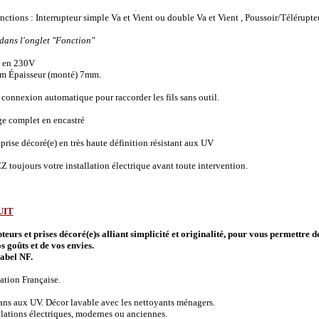
onctions :
Interrupteur simple Va et Vient ou double Va et Vient , Poussoir/Télérupte
 dans l'onglet "Fonction"
 en 230V
m Épaisseur (monté) 7mm.
connexion automatique pour raccorder les fils sans outil.
ge complet en encastré
prise décoré(e) en très haute définition résistant aux UV
 toujours votre installation électrique avant toute intervention.
UIT
urs et prises décoré(e)s alliant simplicité et originalité, pour vous permettre d
s goûts et de vos envies.
abel NF.
ation Française.
 ans aux UV. Décor lavable avec les nettoyants ménagers.
allations électriques, modernes ou anciennes.