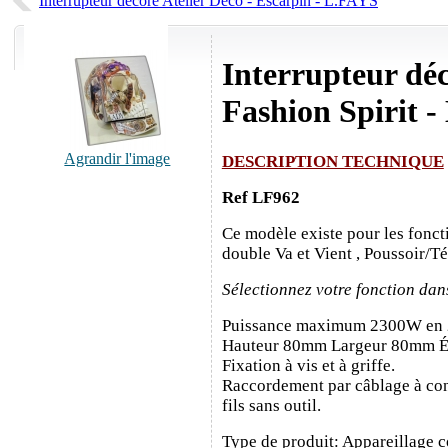
Interrupteur décoré Atelier Déco - Escarpin - L.FAYS
Interrupteur déc
Fashion Spirit 
Agrandir l'image
DESCRIPTION TECHNIQUE
Ref LF962
Ce modèle existe pour les fonct
double Va et Vient , Poussoir/T
Sélectionnez votre fonction dan
Puissance maximum 2300W en
Hauteur 80mm Largeur 80mm É
Fixation à vis et à griffe.
Raccordement par câblage à con
fils sans outil.
Type de produit: Appareillage c