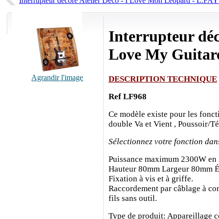
Interrupteur décoré Atelier Déco - I Love Mon Léopard - L.FA
Interrupteur déc
Love My Guitar
Agrandir l'image
DESCRIPTION TECHNIQUE
Ref LF968
Ce modèle existe pour les fonct
double Va et Vient , Poussoir/T
Sélectionnez votre fonction dan
Puissance maximum 2300W en
Hauteur 80mm Largeur 80mm É
Fixation à vis et à griffe.
Raccordement par câblage à con
fils sans outil.
Type de produit: Appareillage c