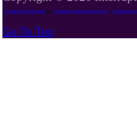
Creation site internet
par
Créations Solutions Services
-
Creation si
Go To Top