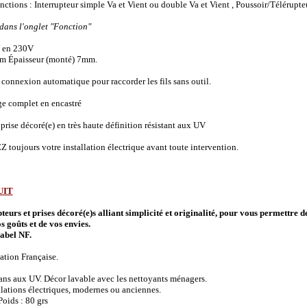
onctions :
Interrupteur simple Va et Vient ou double Va et Vient , Poussoir/Télérupte
 dans l'onglet "Fonction"
 en 230V
m Épaisseur (monté) 7mm.
connexion automatique pour raccorder les fils sans outil.
ge complet en encastré
prise décoré(e) en très haute définition résistant aux UV
 toujours votre installation électrique avant toute intervention.
UIT
urs et prises décoré(e)s alliant simplicité et originalité, pour vous permettre d
s goûts et de vos envies.
abel NF.
ation Française.
 ans aux UV. Décor lavable avec les nettoyants ménagers.
allations électriques, modernes ou anciennes.
oids : 80 grs