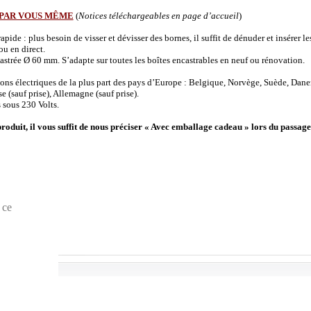
 PAR VOUS MÊME
(
Notices téléchargeables en page d’accueil
)
de : plus besoin de visser et dévisser des bornes, il suffit de dénuder et insérer les 
u en direct.
strée Ø 60 mm. S’adapte sur toutes les boîtes encastrables en neuf ou rénovation.
ions électriques de la plus part des pays d’Europe : Belgique, Norvège, Suède, Dane
(sauf prise), Allemagne (sauf prise).
 sous 230 Volts.
produit, il vous suffit de nous préciser « Avec emballage cadeau » lors du passage
 ce