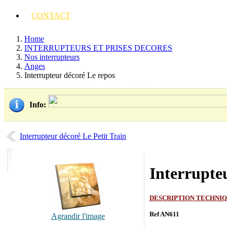
CONTACT
Home
INTERRUPTEURS ET PRISES DECORES
Nos interrupteurs
Anges
Interrupteur décoré Le repos
Info
:
Interrupteur décoré Le Petit Train
Interrupte
DESCRIPTION TECHNI
Ref AN611
Agrandir l'image