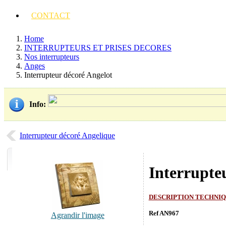
CONTACT
Home
INTERRUPTEURS ET PRISES DECORES
Nos interrupteurs
Anges
Interrupteur décoré Angelot
Info
:
Interrupteur décoré Angelique
Interrupte
DESCRIPTION TECHNI
Ref AN967
Agrandir l'image