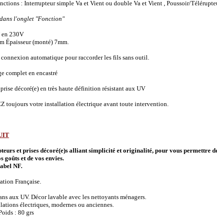
onctions :
Interrupteur simple Va et Vient ou double Va et Vient , Poussoir/Télérupte
 dans l'onglet "Fonction"
 en 230V
m Épaisseur (monté) 7mm.
connexion automatique pour raccorder les fils sans outil.
ge complet en encastré
prise décoré(e) en très haute définition résistant aux UV
 toujours votre installation électrique avant toute intervention.
UIT
urs et prises décoré(e)s alliant simplicité et originalité, pour vous permettre d
s goûts et de vos envies.
abel NF.
ation Française.
 ans aux UV. Décor lavable avec les nettoyants ménagers.
allations électriques, modernes ou anciennes.
oids : 80 grs