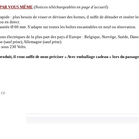
 PAR VOUS MÊME
(
Notices téléchargeables en page d’accueil
)
de : plus besoin de visser et dévisser des bornes, il suffit de dénuder et insérer les 
u en direct.
strée Ø 60 mm. S’adapte sur toutes les boîtes encastrables en neuf ou rénovation.
ions électriques de la plus part des pays d’Europe : Belgique, Norvège, Suède, Dane
(sauf prise), Allemagne (sauf prise).
 sous 230 Volts.
produit, il vous suffit de nous préciser « Avec emballage cadeau » lors du passage
 ce