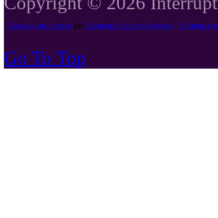
Copyright © 2026 Interrupte
Creation site internet
par
Créations Solutions Services
-
Creation si
Go To Top