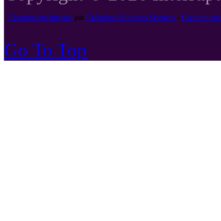
Creation site internet
par
Créations Solutions Services
-
Creation si
Go To Top