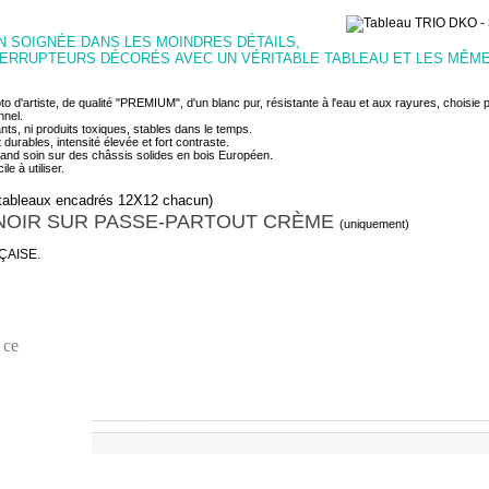
 SOIGNÉE DANS LES MOINDRES DÉTAILS,
TERRUPTEURS DÉCORÉS
AVEC UN VÉRITABLE
TABLEAU ET LES MÊME
o d'artiste, de qualité "PREMIUM", d'un blanc pur, résistante à l'eau et aux rayures, choisie
nnel.
ts, ni produits toxiques, stables dans le temps.
durables, intensité élevée et fort contraste.
and soin sur des châssis solides en bois Européen.
le à utiliser.
 tableaux encadrés 12X12 chacun)
OIR SUR PASSE-PARTOUT CRÈME
(uniquement)
ÇAISE.
 ce