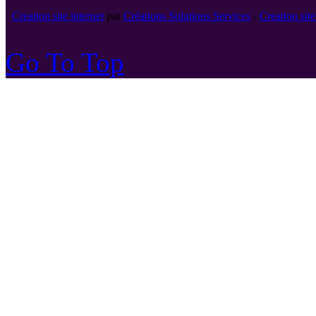
Creation site internet
par
Créations Solutions Services
-
Creation si
Go To Top