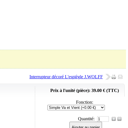
Panier (
0
Produit)
Interrupteur décoré L'espiègle J.WOLFF
Prix à l'unité (pièce):
39.00 € (TTC)
Fonction
:
Quantité:
Ajouter au panier