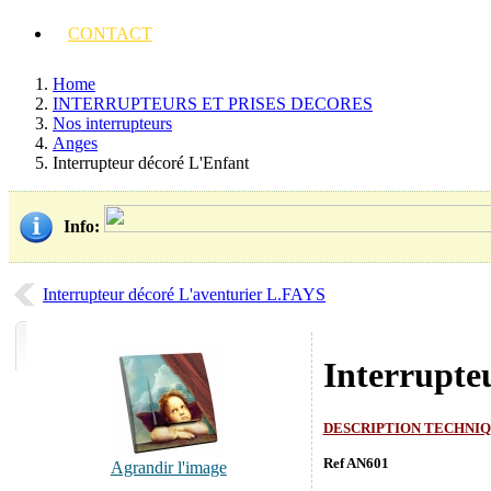
CONTACT
Home
INTERRUPTEURS ET PRISES DECORES
Nos interrupteurs
Anges
Interrupteur décoré L'Enfant
Info
:
Interrupteur décoré L'aventurier L.FAYS
Interrupte
DESCRIPTION TECHNI
Ref AN601
Agrandir l'image