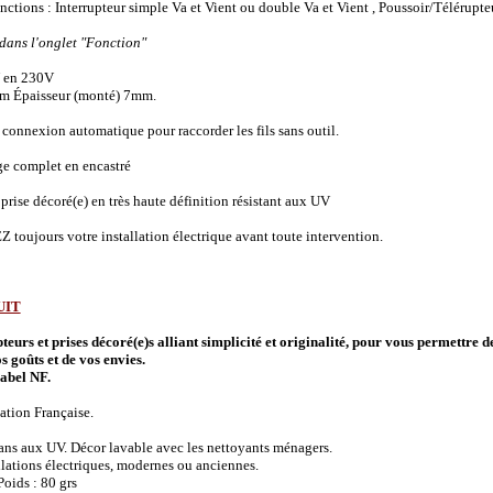
onctions :
Interrupteur simple Va et Vient ou double Va et Vient , Poussoir/Télérupte
 dans l'onglet "Fonction"
 en 230V
m Épaisseur (monté) 7mm.
connexion automatique pour raccorder les fils sans outil.
ge complet en encastré
prise décoré(e) en très haute définition résistant aux UV
 toujours votre installation électrique avant toute intervention.
UIT
urs et prises décoré(e)s alliant simplicité et originalité, pour vous permettre d
s goûts et de vos envies.
abel NF.
ation Française.
 ans aux UV. Décor lavable avec les nettoyants ménagers.
allations électriques, modernes ou anciennes.
oids : 80 grs