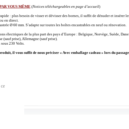
 PAR VOUS MÊME
(
Notices téléchargeables en page d’accueil
)
de : plus besoin de visser et dévisser des bornes, il suffit de dénuder et insérer les 
u en direct.
strée Ø 60 mm. S’adapte sur toutes les boîtes encastrables en neuf ou rénovation.
ions électriques de la plus part des pays d’Europe : Belgique, Norvège, Suède, Dane
(sauf prise), Allemagne (sauf prise).
 sous 230 Volts.
produit, il vous suffit de nous préciser « Avec emballage cadeau » lors du passage
 ce